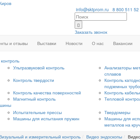
Киров
info@sktprom.ru
8 800 511 52
Заказать звонок
нты и отзывы
Выставки
Новости
О нас
Вакансии
контроль
Ультразвуковой контроль
Анализаторы мет
сплавов
Контроль твердости
Контроль катодн
подземных труб
Контроль качества поверхностей
Контроль кабель
Магнитный контроль
Тепловой контро
ашины
Испытательные прессы
Твердомеры
Машины для испытания пружин
Машины для исп
металлов на кру
Визуальный и измерительный контроль
Видео эндоскопы
Видео