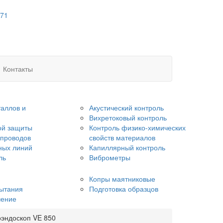
 71
Контакты
аллов и
Акустический контроль
Вихретоковый контроль
ой защиты
Контроль физико-химических
опроводов
свойств материалов
ных линий
Капиллярный контроль
ль
Виброметры
Копры маятниковые
ытания
Подготовка образцов
чение
эндоскоп VE 850