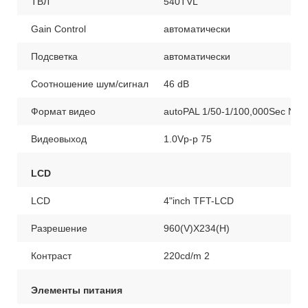
ТВЛ
540TVL
Gain Control
автоматически
Подсветка
автоматически
Соотношение шум/сигнал
46 dB
Формат видео
autoPAL 1/50-1/100,000Sec NTS
Видеовыход
1.0Vp-p 75
LCD
LCD
4"inch TFT-LCD
Разрешение
960(V)X234(H)
Контраст
220cd/m 2
Элементы питания