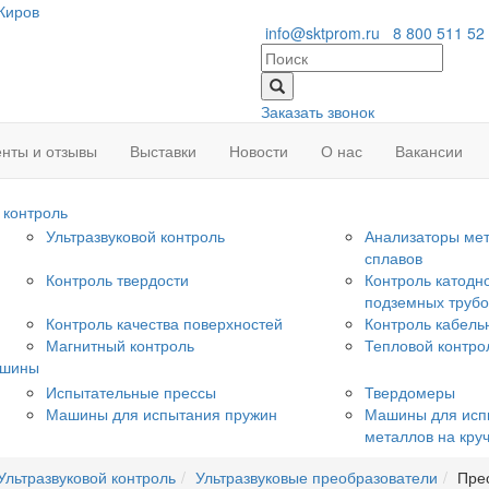
Киров
info@sktprom.ru
8 800 511 52
Заказать звонок
нты и отзывы
Выставки
Новости
О нас
Вакансии
контроль
Ультразвуковой контроль
Анализаторы мет
сплавов
Контроль твердости
Контроль катодн
подземных труб
Контроль качества поверхностей
Контроль кабель
Магнитный контроль
Тепловой контро
ашины
Испытательные прессы
Твердомеры
Машины для испытания пружин
Машины для исп
металлов на кру
Ультразвуковой контроль
Ультразвуковые преобразователи
Пре