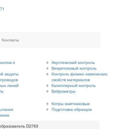
 71
Контакты
аллов и
Акустический контроль
Вихретоковый контроль
ой защиты
Контроль физико-химических
опроводов
свойств материалов
ных линий
Капиллярный контроль
ль
Виброметры
Копры маятниковые
ытания
Подготовка образцов
чение
образователь D2763