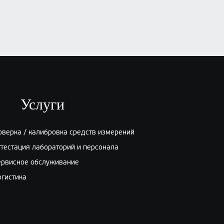
Ультразвуковой дефектоскоп
Epoch XT
₽
, по запросу
Заказать
Услуги
оверка / калибровка средств измерений
ттестация лабораторий и персонала
ервисное обслуживание
огистика
Дефектоскоп УИУ «СКАНЕР+»
модель «СКАРУЧ»