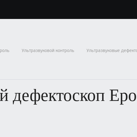
роль
Ультразвуковой контроль
Ультразвуковые дефект
й дефектоскоп Epo