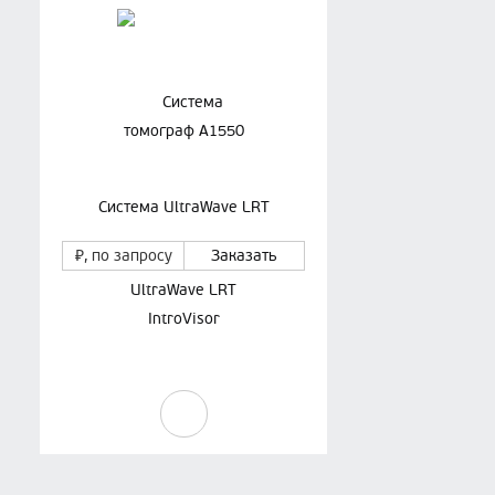
Система UltraWave LRT
₽
, по запросу
Заказать