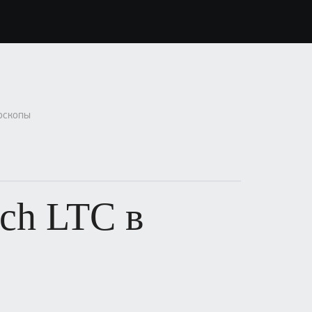
оскопы
ch LTC в