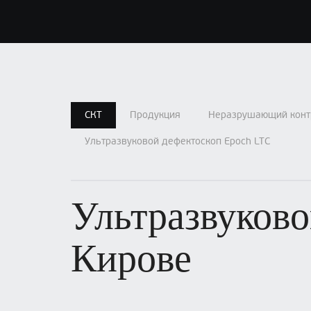
СКТ
Продукция
Неразрушающий конт
Ультразвуковой дефектоскоп Epoch LTC
Ультразвуково
Кирове