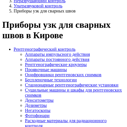
Неразрушающий контроль
Ультразвуковой контроль
Приборы узк для сварных швов
Приборы узк для сварных
швов в Кирове
Рентгенографический контроль
Аппараты импульсного действия
Аппараты постоянного действия
Рентгенографические кроулеры
Проявочные машины
Оцифровщики рентгеновских снимков
Беспленочные технологии
Стационарные рентгенографические установки
Сушильные машины и шкафы для рентгеновских
снимков
Денситометры
Дозиметры
Негатоскопы
Фотофонари
Расходные материалы для радиационного
контроля