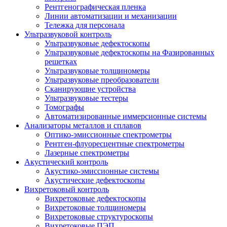
Рентгенографическая пленка
Линии автоматизации и механизации
Тележка для персонала
Ультразвуковой контроль
Ультразвуковые дефектоскопы
Ультразвуковые дефектоскопы на Фазированных
решетках
Ультразвуковые толщиномеры
Ультразвуковые преобразователи
Сканирующие устройства
Ультразвуковые тестеры
Томографы
Автоматизированные иммерсионные системы
Анализаторы металлов и сплавов
Оптико-эмиссионные спектрометры
Рентген-флуоресцентные спектрометры
Лазерные спектрометры
Акустический контроль
Акустико-эмиссионные системы
Акустические дефектоскопы
Вихретоковый контроль
Вихретоковые дефектоскопы
Вихретоковые толщиномеры
Вихретоковые структуроскопы
Вихретоковые ПЭП