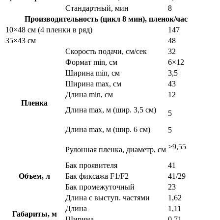
Стандартный, мин
8
Производительность (цикл 8 мин), пленок/час
10×48 см (4 пленки в ряд)
147
35×43 см
48
Скорость подачи, см/сек
32
Формат min, см
6×12
Ширина min, см
3,5
Ширина max, см
43
Длина min, см
12
Пленка
Длина max, м (шир. 3,5 см)
5
Длина max, м (шир. 6 см)
5
>9,55
Рулонная пленка, диаметр, см
Бак проявителя
41
Объем, л
Бак фиксажа F1/F2
41/29
Бак промежуточный
23
Длина с выступ. частями
1,62
Длина
1,11
Габариты, м
Ширина
0,71