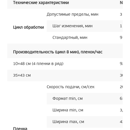
Технические характеристики
NDT-
Допустимые пределы, мин
3 ÷ 1
Шаг изменения, мин
1
Цикл обработки
Стандартный, мин
9
Производительность (цикл 8 мин), пленок/час
10×48 см (4 пленки в ряд)
92
35×43 см
30
Скорость подачи, см/сек
20
Формат min, см
6×12
Ширина min, см
3,5
Ширина max, см
43
Пленка