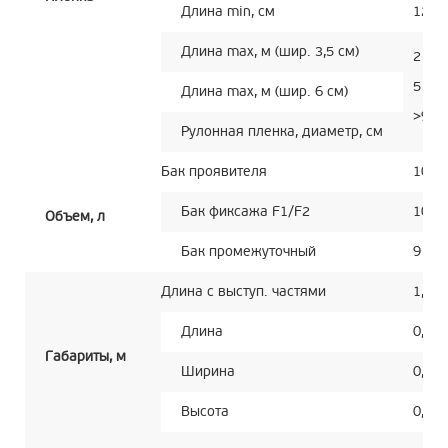
Длина min, см
12
Длина max, м (шир. 3,5 см)
2
5
Длина max, м (шир. 6 см)
>9,55
Рулонная пленка, диаметр, см
Бак проявителя
10
Бак фиксажа F1/F2
10
Объем, л
Бак промежуточный
9
Длина с выступ. частями
1,45
Длина
0,86
Габариты, м
Ширина
0,66
Высота
0,6