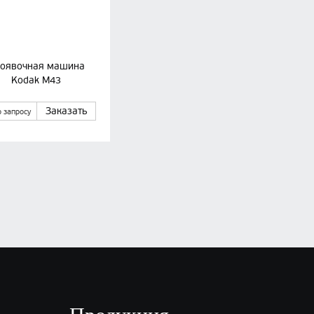
оявочная машина
Kodak M43
Заказать
о запросу