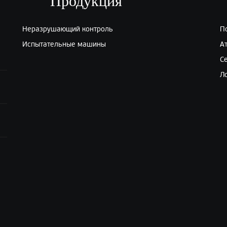
Продукция
Неразрушающий контроль
П
Испытательные машины
А
С
Л