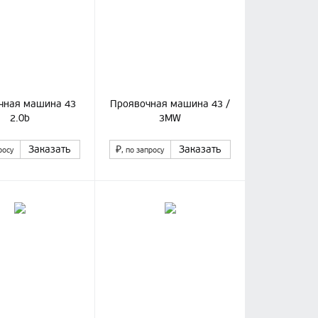
чная машина 43
Проявочная машина 43 /
2.0b
3MW
Заказать
₽
Заказать
росу
, по запросу