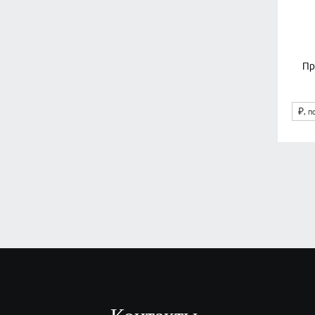
Пр
₽
, п