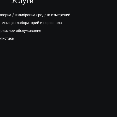
Услуги
оверка / калибровка средств измерений
ттестация лабораторий и персонала
ервисное обслуживание
огистика