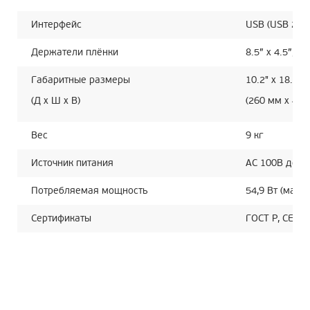
Интерфейс
USB (USB 2.0)
Держатели плёнки
8.5” x 4.5”, 12
Габаритные размеры
10.2" x 18.7" x
(Д x Ш x В)
(260 мм x 474
Вес
9 кг
Источник питания
AC 100В до 24
Потребляемая мощность
54,9 Вт (макс.
Сертификаты
ГОСТ Р, CE,CB,