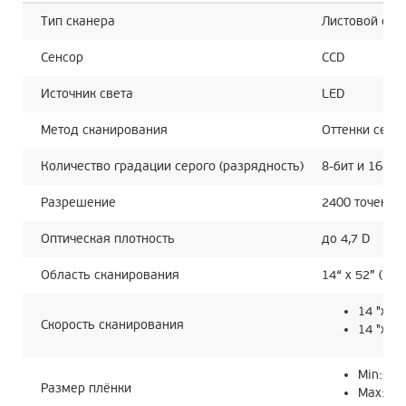
Тип сканера
Листовой оци
Сенсор
CCD
Источник света
LED
Метод сканирования
Оттенки серо
Количество градации серого (разрядность)
8-бит и 16-би
Разрешение
2400 точек на
Оптическая плотность
до 4,7 D
Область сканирования
14“ x 52” (35
14 "х 17
Скорость сканирования
14 "х17
Min: 2.5
Размер плёнки
Max: 14