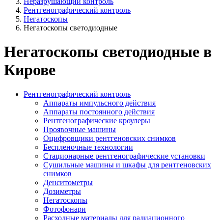
Неразрушающий контроль
Рентгенографический контроль
Негатоскопы
Негатоскопы светодиодные
Негатоскопы светодиодные в
Кирове
Рентгенографический контроль
Аппараты импульсного действия
Аппараты постоянного действия
Рентгенографические кроулеры
Проявочные машины
Оцифровщики рентгеновских снимков
Беспленочные технологии
Стационарные рентгенографические установки
Сушильные машины и шкафы для рентгеновских
снимков
Денситометры
Дозиметры
Негатоскопы
Фотофонари
Расходные материалы для радиационного