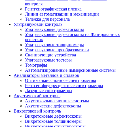
контроля
Рентгенографическая пленка
Линии автоматизации и механизации
Тележка для персонала
Ультразвуковой контроль
Ультразвуковые дефектоскопы
Ультразвуковые дефектоскопы на Фазированных
решетках
Ультразвуковые толщиномеры
Ультразвуковые преобразователи
Сканирующие устройства
Ультразвуковые тестеры
Томографы
Автоматизированные иммерсионные системы
Анализаторы металлов и сплавов
Оптико-эмиссионные спектрометры
Рентген-флуоресцентные спектрометры
Лазерные спектрометры
Акустический контроль
Акустико-эмиссионные системы
Акустические дефектоскопы
Вихретоковый контроль
Вихретоковые дефектоскопы
Вихретоковые толщиномеры
Вихретоковые структуроскопы