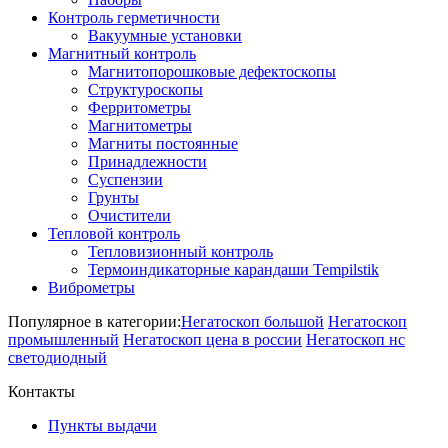
Контроль герметичности
Вакуумные установки
Магнитный контроль
Магнитопорошковые дефектоскопы
Структуроскопы
Ферритометры
Магнитометры
Магниты постоянные
Принадлежности
Суспензии
Грунты
Очистители
Тепловой контроль
Тепловизионный контроль
Термоиндикаторные карандаши Tempilstik
Виброметры
Популярное в категории:
Негатоскоп большой
Негатоскоп
промышленный
Негатоскоп цена в россии
Негатоскоп нс
светодиодный
Контакты
Пункты выдачи