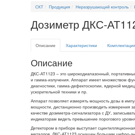
СКТ
Продукция
Неразрушающий контроль
Дозиметр ДКС-АТ112
Описание
Характеристики
Комплектаци
Описание
ДКС-АТ1123 – это широкодиапазонный, портативный
и гамма-излучения. Аппарат имеет множеством функ
диагностики, гамма-дефектоскопии, ядерной меди
ускорительной техники и пр.
Аппарат позволяет измерять мощность дозы в импул
мощности, дистанционно производить измерения за 
качестве дозиметра-сигнализатора с ДУ, записывать
индикаторам видеть превышение порогового уровня
Детектором в приборе выступает сцинтилляционна
металлов. ДКС-АТ1123 оснащен большим цифро-ан