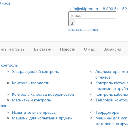
Киров
info@sktprom.ru
8 800 511 52
Заказать звонок
нты и отзывы
Выставки
Новости
О нас
Вакансии
контроль
Ультразвуковой контроль
Анализаторы мет
сплавов
Контроль твердости
Контроль катодн
подземных труб
Контроль качества поверхностей
Контроль кабель
Магнитный контроль
Тепловой контро
ашины
Испытательные прессы
Твердомеры
Машины для испытания пружин
Машины для исп
металлов на кру