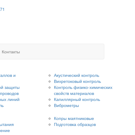
 71
Контакты
аллов и
Акустический контроль
Вихретоковый контроль
ой защиты
Контроль физико-химических
опроводов
свойств материалов
ных линий
Капиллярный контроль
ль
Виброметры
Копры маятниковые
ытания
Подготовка образцов
чение