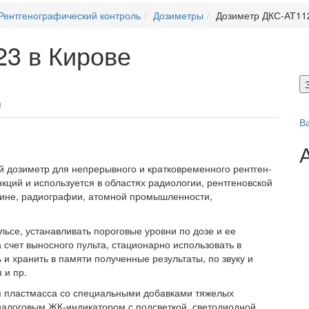
Рентгенографический контроль
Дозиметры
Дозиметр ДКС-АТ11
3 в Кирове
я
В
 дозиметр для непрерывного и кратковременного рентген-
ций и используется в областях радиологии, рентгеновской
цине, радиографии, атомной промышленности,
ьсе, устанавливать пороговые уровни по дозе и ее
счет выносного пульта, стационарно использовать в
 и хранить в памяти полученные результаты, по звуку и
 и пр.
я пластмасса со специальными добавками тяжелых
алоговым ЖК-индикатором с подсветкой, светодиодной