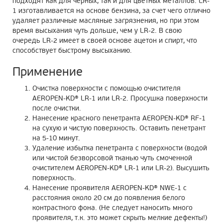
подходят как для черных, так и для цветных металлов. LR-
1 изготавливается на основе бензина, за счет чего отлично
удаляет различные масляные загрязнения, но при этом
время высыхания чуть дольше, чем у LR-2. В свою
очередь LR-2 имеет в своей основе ацетон и спирт, что
способствует быстрому высыханию.
Применение
Очистка поверхности с помощью очистителя
AEROPEN-KD® LR-1 или LR-2. Просушка поверхности
после очистки.
Нанесение красного пенетранта AEROPEN-KD® RF-1
на сухую и чистую поверхность. Оставить пенетрант
на 5-10 минут.
Удаление избытка пенетранта с поверхности (водой
или чистой безворсовой тканью чуть смоченной
очистителем AEROPEN-KD® LR-1 или LR-2). Высушить
поверхность.
Нанесение проявителя AEROPEN-KD® NWE-1 с
расстояния около 20 см до появления белого
контрастного фона. (Не следует наносить много
проявителя, т.к. это может скрыть мелкие дефекты!)