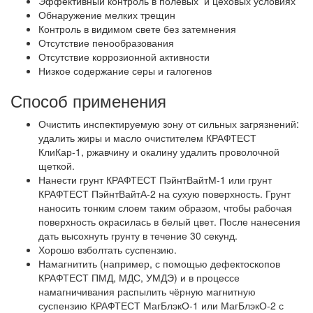
Эффективный контроль в полевых и цеховых условиях
Обнаружение мелких трещин
Контроль в видимом свете без затемнения
Отсутствие пенообразования
Отсутствие коррозионной активности
Низкое содержание серы и галогенов
Способ применения
Очистить инспектируемую зону от сильных загрязнений:
удалить жиры и масло очистителем КРАФТЕСТ
КлиКар-1, ржавчину и окалину удалить проволочной
щеткой.
Нанести грунт КРАФТЕСТ ПэйнтВайтМ-1 или грунт
КРАФТЕСТ ПэйнтВайтА-2 на сухую поверхность. Грунт
наносить тонким слоем таким образом, чтобы рабочая
поверхность окрасилась в белый цвет. После нанесения
дать высохнуть грунту в течение 30 секунд.
Хорошо взболтать суспензию.
Намагнитить (например, с помощью дефектоскопов
КРАФТЕСТ ПМД, МДС, УМДЭ) и в процессе
намагничивания распылить чёрную магнитную
суспензию КРАФТЕСТ МагБлэкО-1 или МагБлэкО-2 с