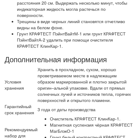
расстояния 20 см. Выдержать несколько минут, чтобы
индикаторная жидкость могла растечься по
поверхности.
Трещины в виде черных линий становятся отчетливо
видны на белом фоне.
Грунт КРАФТЕСТ ПэйнтВайтМ-1 или грунт КРАФТЕСТ
ПэйнтВайтА-2 удалить при помощи очистителя
КРАФТЕСТ КлинКар-1.
Дополнительная информация
Хранить в прохладном, сухом, хорошо
проветриваемом месте в надлежащим
Условия
образом маркированной и плотно закрытой
хранения
оригин–альной упаковке. Вдали от прямых
солнечных лучей и источников тепла, горячих
поверхностей и открытого пламени.
Гарантийный
3 года от даты производства
срок хранения
Очиститель КРАФТЕСТ КлинКар-1.
Магнитная суспензия чёрная КРАФТЕСТ
Рекомендуемый
МагБлэкО-1
набор для
Грунт белый контрастный КРАФТЕСТ