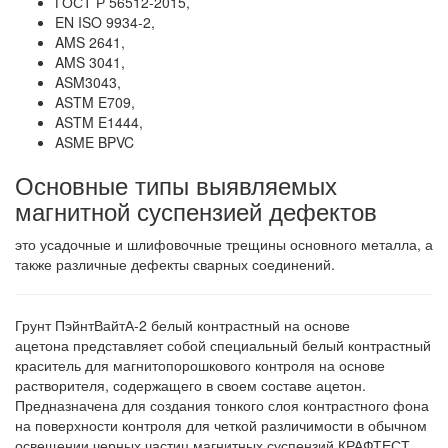
ГОСТ Р 56512-2015,
EN ISO 9934-2,
AMS 2641,
AMS 3041,
ASM3043,
ASTM E709,
ASTM E1444,
ASME BPVC
Основные типы выявляемых
магнитной суспензией дефектов
это усадочные и шлифовочные трещины основного металла, а
также различные дефекты сварных соединений.
Грунт ПэйнтВайтА-2 белый контрастный на основе
ацетона представляет собой специальный белый контрастный
краситель для магнитопорошкового контроля на основе
растворителя, содержащего в своем составе ацетон.
Предназначена для создания тонкого слоя контрастного фона
на поверхности контроля для четкой различимости в обычном
освещении черных частиц магнитных суспензий КРАФТЕСТ