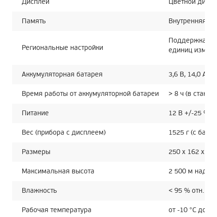
Дисплей
Цветной диспл
Память
Внутренняя фл
Поддержка мет
Региональные настройки
единиц измере
Аккумуляторная батарея
3,6 В, 14,0 Ач
Время работы от аккумуляторной батареи
> 8 ч (в станд
Питание
12 В +/-25 % / 
Вес (прибора с дисплеем)
1525 г (с бата
Размеры
250 x 162 x 6
Максимальная высота
2 500 м над у
Влажность
< 95 % отн. вл
Рабочая температура
от -10 °C до 50