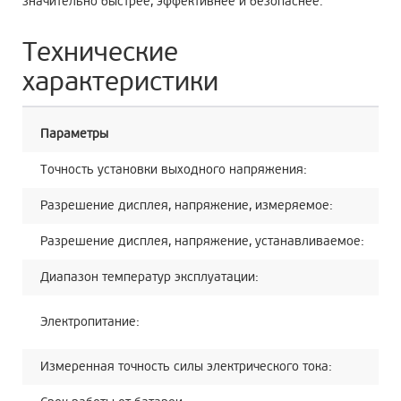
значительно быстрее, эффективнее и безопаснее.
Технические
характеристики
Параметры
Оп
Точность установки выходного напряжения:
±5
Разрешение дисплея, напряжение, измеряемое:
10
Разрешение дисплея, напряжение, устанавливаемое:
50
Диапазон температур эксплуатации:
от 
пе
Электропитание:
по
Измеренная точность силы электрического тока:
±5