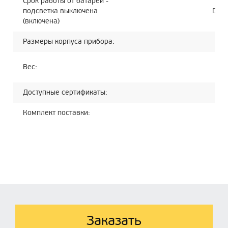
Срок работы от батареи -
подсветка выключена
DC5:
(включена)
Размеры корпуса прибора:
Во
Баз
Вес:
Рук
Доступные сертификаты:
Се
Комплект поставки:
Эл
Заказать