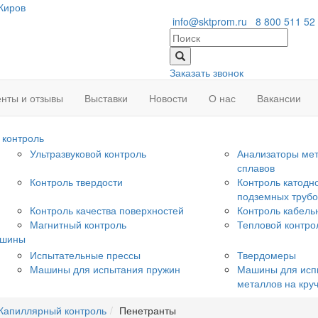
Киров
info@sktprom.ru
8 800 511 52
Заказать звонок
нты и отзывы
Выставки
Новости
О нас
Вакансии
контроль
Ультразвуковой контроль
Анализаторы мет
сплавов
Контроль твердости
Контроль катодн
подземных труб
Контроль качества поверхностей
Контроль кабель
Магнитный контроль
Тепловой контро
ашины
Испытательные прессы
Твердомеры
Машины для испытания пружин
Машины для исп
металлов на кру
Капиллярный контроль
Пенетранты