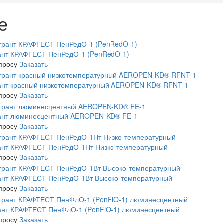
е
ант КРАФТЕСТ ПенРедО-1 (PenRedO-1)
апросу
Заказать
ант красный низкотемпературный AEROPEN-KD® RFNT-1
апросу
Заказать
ант люминесцентный AEROPEN-KD® FE-1
апросу
Заказать
ант КРАФТЕСТ ПенРедО-1Нт Низко-температурный
апросу
Заказать
ант КРАФТЕСТ ПенРедО-1Вт Высоко-температурный
апросу
Заказать
ант КРАФТЕСТ ПенФлО-1 (PenFlO-1) люминесцентный
апросу
Заказать