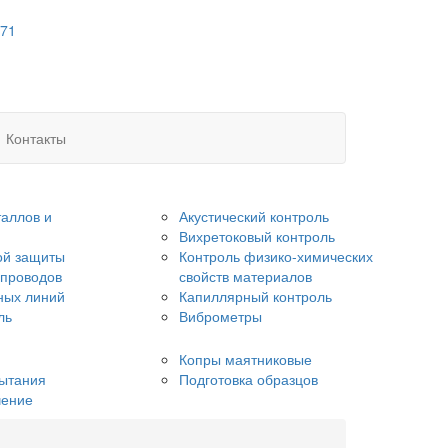
 71
Контакты
аллов и
Акустический контроль
Вихретоковый контроль
ой защиты
Контроль физико-химических
опроводов
свойств материалов
ных линий
Капиллярный контроль
ль
Виброметры
Копры маятниковые
ытания
Подготовка образцов
чение