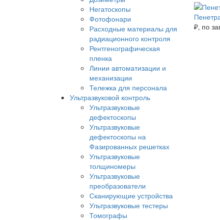
Негатоскопы
Пенетр
Фотофонари
₽
, по з
Расходные материалы для
радиационного контроля
Рентгенографическая
пленка
Линии автоматизации и
механизации
Тележка для персонала
Ультразвуковой контроль
Ультразвуковые
дефектоскопы
Ультразвуковые
дефектоскопы на
Фазированных решетках
Ультразвуковые
толщиномеры
Ультразвуковые
преобразователи
Сканирующие устройства
Ультразвуковые тестеры
Томографы