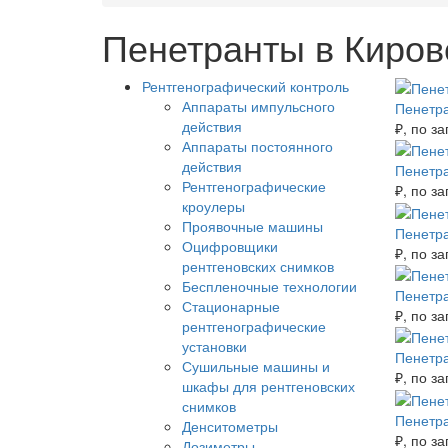
Пенетранты в Киров
Рентгенографический контроль
Аппараты импульсного
Пенетр
действия
₽
, по з
Аппараты постоянного
действия
Пенетр
Рентгенографические
₽
, по з
кроулеры
Проявочные машины
Пенетр
Оцифровщики
₽
, по з
рентгеновских снимков
Беспленочные технологии
Пенетр
Стационарные
₽
, по з
рентгенографические
установки
Пенетр
Сушильные машины и
₽
, по з
шкафы для рентгеновских
снимков
Пенетр
Денситометры
₽
, по з
Дозиметры