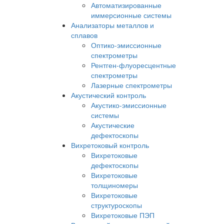
Автоматизированные
иммерсионные системы
Анализаторы металлов и
сплавов
Оптико-эмиссионные
спектрометры
Рентген-флуоресцентные
спектрометры
Лазерные спектрометры
Акустический контроль
Акустико-эмиссионные
системы
Акустические
дефектоскопы
Вихретоковый контроль
Вихретоковые
дефектоскопы
Вихретоковые
толщиномеры
Вихретоковые
структуроскопы
Вихретоковые ПЭП