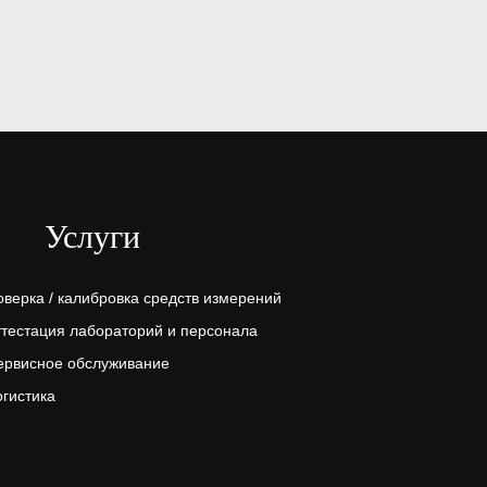
Спектрометр X-MET 7000
₽
, по запросу
Заказать
Услуги
оверка / калибровка средств измерений
ттестация лабораторий и персонала
ервисное обслуживание
огистика
Анализатор S1 SORTER