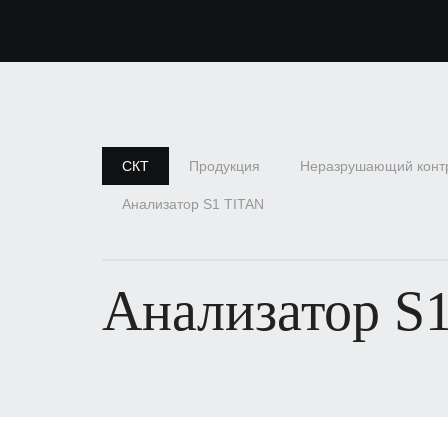
СКТ
Продукция
Неразрушающий конт
Анализатор S1 TITAN
Анализатор S