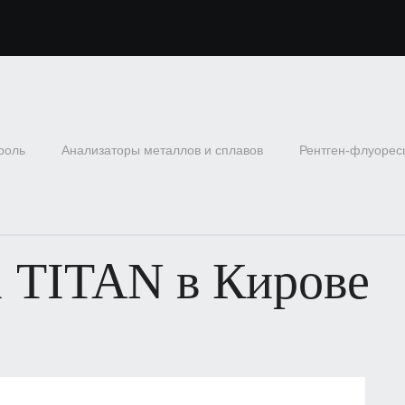
роль
Анализаторы металлов и сплавов
Рентген-флуорес
1 TITAN в Кирове