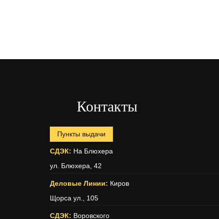
Контакты
Пункты выдачи
СДЭК:
На Блюхера
ул. Блюхера, 42
Деловые Линии:
Киров
Щорса ул., 105
СДЭК:
Воровского