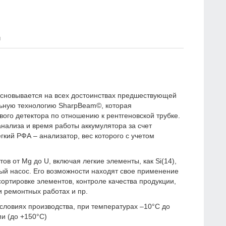
я
основывается на всех достоинствах предшествующей
ьную технологию SharpBeam©, которая
го детектора по отношению к рентгеновской трубке.
анализа и время работы аккумулятора за счет
гкий РФА – анализатор, вес которого с учетом
тов от
Mg
до
U
, включая легкие элементы, как Si(14),
умный насос. Его возможности находят свое применение
сортировке элементов, контроле качества продукции,
и ремонтных работах и пр.
ловиях производства, при температурах –10°С до
ми (до +150°С)