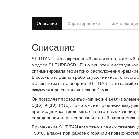
Описание
Характеристики
Комплектаци
Описание
S1 TITAN – это современный анализатор, который 
модели S1 TURBOSD LE, но при этом имеет уникал
оптимизировала геометрию расположения кремниево
В результате данной работы увеличились точность 
меньшего затрата энергии. S1 TITAN – это самый ле
аккумулятора составляет около 1,5 кг.
Он позволяет проводить химический анализ элемен
S(16), Al(13), P(15), при этом, не привлекая ваку
при входном контроле металла и готовых изделий, 
определении марок сплавов и сталей, диагностике 
Применение S1 TITAN возможно в самых тяжелых ус
+50°С, а также при работе с горячими поверхностя