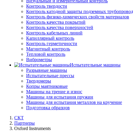
Визуальный и измерительный контроль
Контроль твердости
Контроль катодной защиты подземных трубопрово
Контроль физико-химических свойств материалов
Контроль качества покрытий
Контроль качества поверхностей
Контроль кабельных линий
Капиллярный контроль
Контроль герметичности
Магнитный контроль
Тепловой контроль
Виброметры
Испытательные машины
Разрывные машины
Испытательные прессы
Твердомеры
Копры маятниковые
Машины на трение и износ
Машины для испытания пружин
Машины для испытания металлов на кручение
Подготовка образцов
СКТ
Партнеры
Oxford Instruments